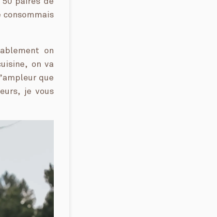
 50 paires de
je consommais
tablement on
uisine, on va
 l’ampleur que
eurs, je vous