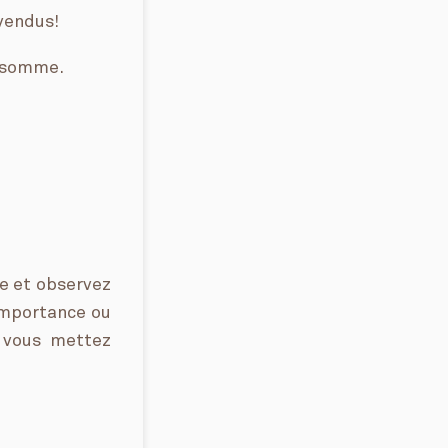
vendus!
onsomme.
e et observez
importance ou
e vous mettez