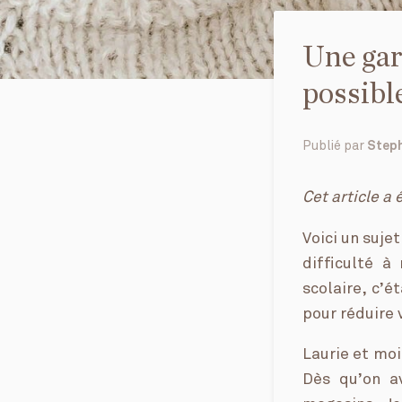
Une gar
possibl
Publié par
Step
Cet article a 
Voici un suje
difficulté 
scolaire, c’é
pour réduire
Laurie et mo
Dès qu’on a