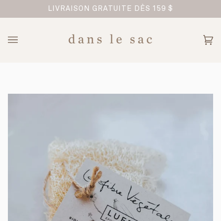
Passer
TREPRISE FAMILIALE
LIVRAISON GRATUITE DÈS 159 $
au
contenu
Pan
(0)