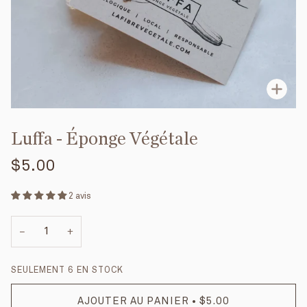
Enfo
Luffa - Éponge Végétale
$5.00
2 avis
−
+
SEULEMENT
6
EN STOCK
AJOUTER AU PANIER
•
$5.00