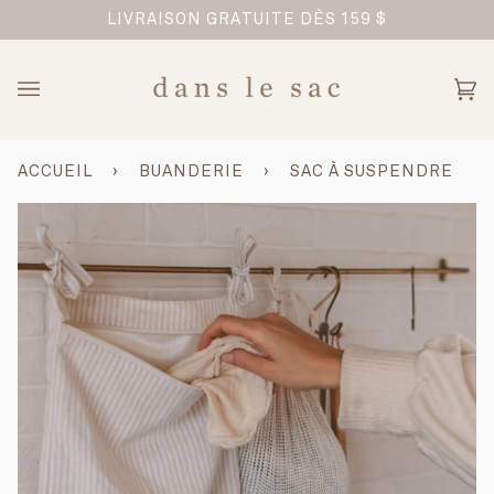
Passer
TREPRISE FAMILIALE
LIVRAISON GRATUITE DÈS 159 $
au
contenu
Pan
(0)
ACCUEIL
›
BUANDERIE
›
SAC À SUSPENDRE