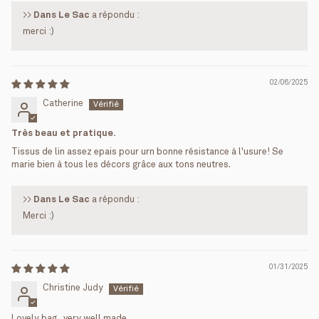
>>
Dans Le Sac
a répondu :
merci :)
02/06/2025
Catherine
Très beau et pratique.
Tissus de lin assez epais pour urn bonne résistance à l'usure! Se
marie bien à tous les décors grâce aux tons neutres.
>>
Dans Le Sac
a répondu :
Merci :)
01/31/2025
Christine Judy
Lovely bag.. very well made.