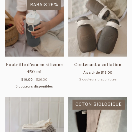
RABAIS 26%
Bouteille d'eau en silicone
Contenant à collation
450 ml
À partir de
$18.00
2 couleurs disponibles
$19.00
$26.00
5 couleurs disponibles
Gris
Aqua
Bleu
Blanc
Vert
Mauve
Vieux
majestueux
crème
tendre
rose
COTON BIOLOGIQUE