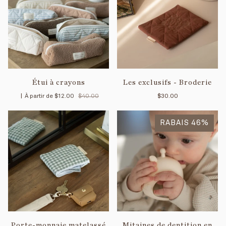
Étui à crayons
Les exclusifs - Broderie
|
À partir de
$12.00
$40.00
$30.00
RABAIS 46%
Porte-monnaie matelassé
Mitaines de dentition en