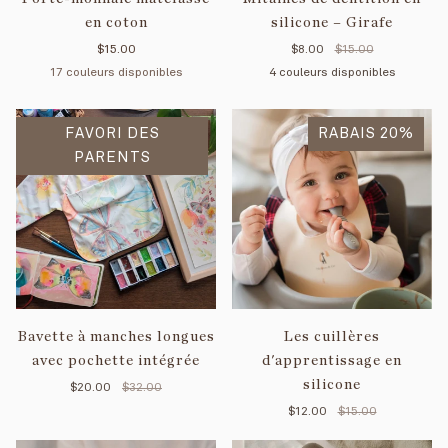
en coton
silicone – Girafe
$15.00
$8.00
$15.00
17 couleurs disponibles
4 couleurs disponibles
Tan
Nuage
Marine
Forêt
Menthe
Crème
Noir
Moka
Pomme
Bleu
Rayé
Blanc
Rayé
Vert
Rayé
Mauve
Vichy
Vi
FAVORI DES
majestueux
jaune
crème
RABAIS 20%
bleu
tendre
sauge
beige
sa
PARENTS
Bavette à manches longues
Les cuillères
avec pochette intégrée
d'apprentissage en
silicone
$20.00
$32.00
$12.00
$15.00