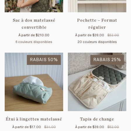
Sac à dos matelassé
Pochette – Format
convertible
régulier
À partir de
$210.00
À partir de
$39.00
$52.00
6 couleurs disponibles
20 couleurs disponibles
Noir
Tan
Menthe
Forêt
Vichy
Vichy
Noir
Forêt
Tan
Nuage
Menthe
Crème
Ma
RABAIS 50%
Rouge
Sauge
RABAIS 25%
en
en
coton
coton
biologique
biologique
Étui à lingettes matelassé
Tapis de change
À partir de
$17.00
$34.00
À partir de
$39.00
$52.00