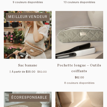
9 couleurs disponibles
13 couleurs disponibles
Mimosa
Pétale
Rayé
Menthe
Crème
Tan
Forêt
Mimosa/Crème
Moka
Pétale/Crème
Pomme
Crème
Pétale/Menthe
Mimosa/Men
Menthe
Pé
MEILLEUR VENDEUR
rose
Sac banane
Pochette longue – Outils
coiffants
|
À partir de
$35.00
$82.00
$62.00
8 couleurs disponibles
Menthe
Crème
Noir
Rayé
Rayé
Rayé
Vi
ÉCORESPONSABLE
sauge
bleu
jaune
be