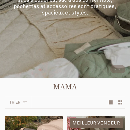
sacs à couches, sac à dos convertible,
pochettes et accessoires sont pratiques,
spacieux et stylés.
MAMA
Trier
TRIER
MEILLEUR VENDEUR