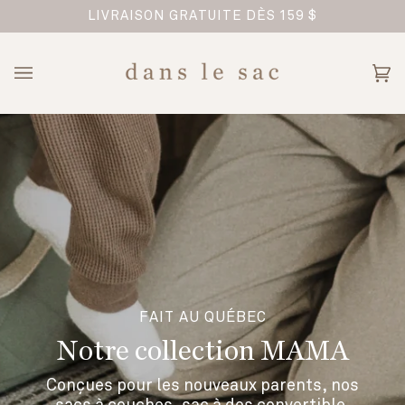
Passer
LOCAL, PRATIQUE ET INTEMPOREL ✨
au
contenu
Pan
(0)
FAIT AU QUÉBEC
Notre collection MAMA
Conçues pour les nouveaux parents, nos