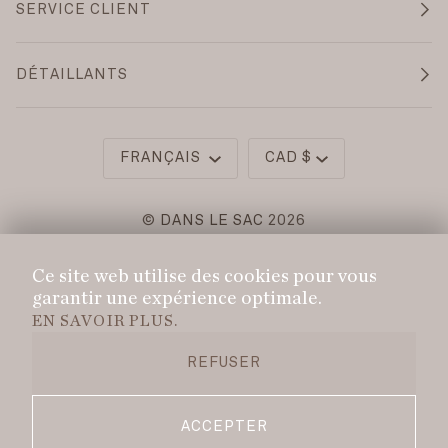
SERVICE CLIENT
DÉTAILLANTS
Langue
Monnaie
FRANÇAIS
CAD $
©
DANS LE SAC
2026
POLITIQUE DE CONFIDENTIALITÉ
Ce site web utilise des cookies pour vous
POLITIQUE DE LIVRAISON
garantir une expérience optimale.
EN SAVOIR PLUS.
POLITIQUE DE REMBOURSEMENT
CONDITIONS DE SERVICE
REFUSER
TOUS DROITS RÉSERVÉS.
ACCEPTER
FACEBOOK
PINTEREST
INSTAGRAM
YOUTUBE