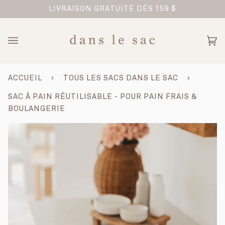
Passer
TREPRISE FAMILIALE
LIVRAISON GRATUITE DÈS 159 $
au
contenu
Pan
(0)
ACCUEIL
›
TOUS LES SACS DANS LE SAC
›
SAC À PAIN RÉUTILISABLE - POUR PAIN FRAIS &
BOULANGERIE