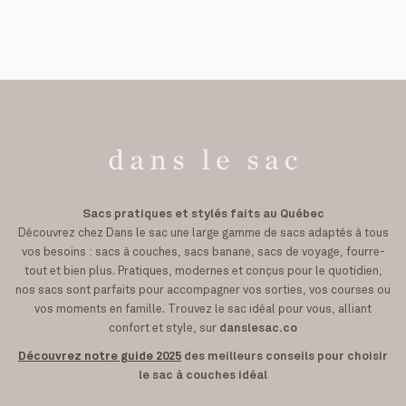
Sacs pratiques et stylés faits au Québec
Découvrez chez Dans le sac une large gamme de sacs adaptés à tous
vos besoins : sacs à couches, sacs banane, sacs de voyage, fourre-
tout et bien plus. Pratiques, modernes et conçus pour le quotidien,
nos sacs sont parfaits pour accompagner vos sorties, vos courses ou
vos moments en famille. Trouvez le sac idéal pour vous, alliant
confort et style, sur
danslesac.co
Découvrez notre guide 2025
des meilleurs conseils pour choisir
le sac à couches idéal