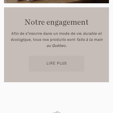
Notre engagement
Afin de s’inscrire dans un mode de vie
durable et
écologique,
tous nos produits sont
faits à la main
au Québec.
LIRE PLUS