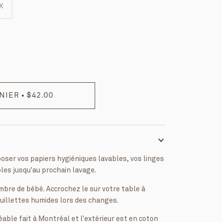
X
ANIER
•
$42.00
poser vos papiers hygiéniques lavables, vos linges
bles jusqu'au prochain lavage.
bre de bébé. Accrochez le sur votre table à
ouillettes humides lors des changes.
éable fait à Montréal et l'extérieur est en coton