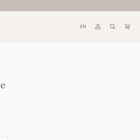
EN
Mon
Recherche
Panier
(0)
compte
re