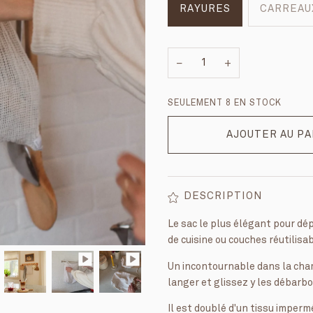
RAYURES
CARREAU
−
+
SEULEMENT
8
EN STOCK
AJOUTER AU P
DESCRIPTION
Le sac le plus élégant pour dé
de cuisine ou couches réutilisa
Un incontournable dans la cham
langer et glissez y les débarb
Il est doublé d'un tissu imperm