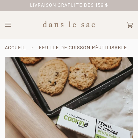
Passer
TREPRISE FAMILIALE
LIVRAISON GRATUITE DÈS 159 $
au
contenu
Pan
(0)
ACCUEIL
›
FEUILLE DE CUISSON RÉUTILISABLE