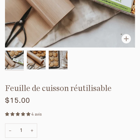
Enfo
Feuille de cuisson réutilisable
$15.00
4 avis
−
+