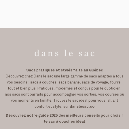
Sacs pratiques et stylés faits au Québec
Découvrez chez Dans le sac une large gamme de sacs adaptés à tous
vos besoins : sacs à couches, sacs banane, sacs de voyage, fourre-
tout et bien plus. Pratiques, modernes et conçus pour le quotidien,
nos sacs sont parfaits pour accompagner vos sorties, vos courses ou
vos moments en famille. Trouvez le sac idéal pour vous, alliant
confort et style, sur
danslesac.co
Découvrez notre guide 2025
des meilleurs conseils pour choisir
le sac à couches idéal