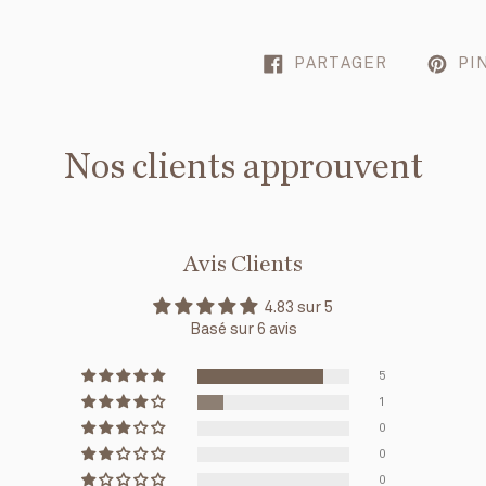
PARTAGER
PI
Nos clients approuvent
Avis Clients
4.83 sur 5
Basé sur 6 avis
5
1
0
0
0