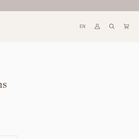
EN
Mon
Recherche
Panier
(0)
compte
ns